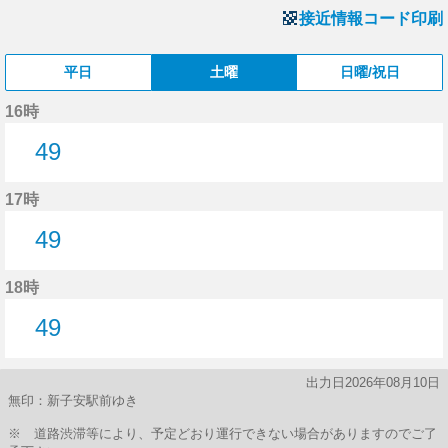
接近情報コード印刷
平日
土曜
日曜/祝日
16時
49
49分はつ
17時
49
49分はつ
18時
49
49分はつ
出力日2026年08月10日
無印：新子安駅前ゆき
※ 道路渋滞等により、予定どおり運行できない場合がありますのでご了