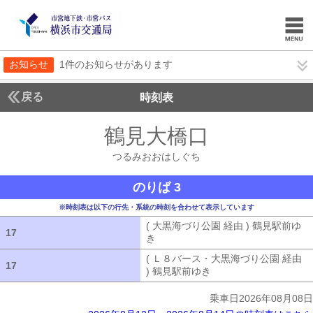
お知らせ
1件のお知らせがあります
戻る
時刻表
鶴見大橋口
つるみお
つるみおおはしぐち
のりば 3
※時刻表は以下の行先・系統の時刻を合わせて表示しています
( 大黒海づり公園 経由 ) 鶴見駅前ゆ
17
17
き
( 大黒海づり公園 経由 ) 鶴見駅前ゆ
( Ｌ８バース・大黒海づり公園 経由
17
17
) 鶴見駅前ゆき
( Ｌ８バース・大黒海づ
乗車日2026年08月08日