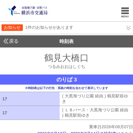
お知らせ
1件のお知らせがあります
戻る
時刻表
鶴見大橋口
つるみお
つるみおおはしぐち
のりば 3
※時刻表は以下の行先・系統の時刻を合わせて表示しています
( 大黒海づり公園 経由 ) 鶴見駅前ゆ
17
17
き
( 大黒海づり公園 経由 ) 鶴見駅前ゆ
( Ｌ８バース・大黒海づり公園 経由
17
17
) 鶴見駅前ゆき
( Ｌ８バース・大黒海づ
乗車日2026年08月07日