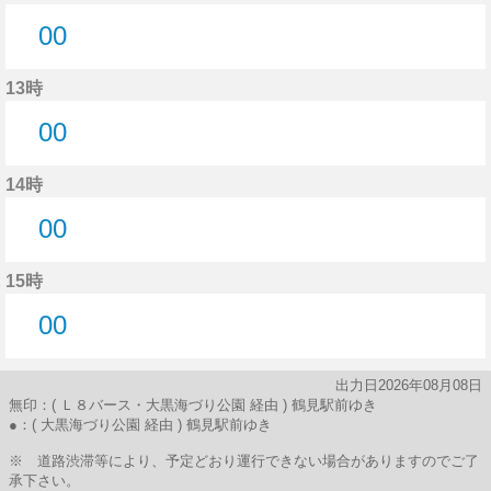
00
0分はつ
13時
00
0分はつ
14時
00
0分はつ
15時
00
0分はつ
出力日2026年08月08日
無印：( Ｌ８バース・大黒海づり公園 経由 ) 鶴見駅前ゆき
●：( 大黒海づり公園 経由 ) 鶴見駅前ゆき
※ 道路渋滞等により、予定どおり運行できない場合がありますのでご了
承下さい。