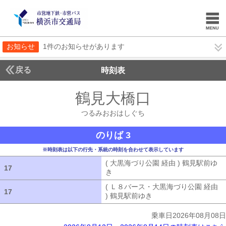
お知らせ
1件のお知らせがあります
戻る
時刻表
鶴見大橋口
つるみお
つるみおおはしぐち
のりば 3
※時刻表は以下の行先・系統の時刻を合わせて表示しています
( 大黒海づり公園 経由 ) 鶴見駅前ゆ
17
17
き
( 大黒海づり公園 経由 ) 鶴見駅前ゆ
( Ｌ８バース・大黒海づり公園 経由
17
17
) 鶴見駅前ゆき
( Ｌ８バース・大黒海づ
乗車日2026年08月08日