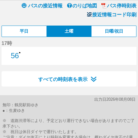
バスの接近情報
のりば地図
バス停時刻表
接近情報コード印刷
平日
土曜
日曜/祝日
17時
●
56
56分はつ
すべての時刻表を表示
出力日2026年08月08日
無印：鶴見駅前ゆき
●：生麦ゆき
※ 道路渋滞等により、予定どおり運行できない場合がありますのでご了
承下さい。
※ 祝日は休日ダイヤで運行いたします。
ご注意：ダイヤ改正により時刻を変更する場合は、概ねダイヤ改正の1週