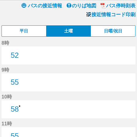
バスの接近情報
のりば地図
バス停時刻表
接近情報コード印刷
平日
土曜
日曜/祝日
8時
52
52分はつ
9時
55
55分はつ
10時
●
58
58分はつ
11時
55