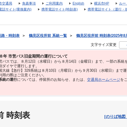
市交通局
免責事項
ご利用案内
English
横浜市HP
ルー
電話サイト(乗換案内)
携帯電話サイト(時刻表)
携帯電話サイト（運行・
経路・時刻表
＞
鶴見区役所前 系統一覧
＞
鶴見区役所前 時刻表(2025年8
文字サイズ変更
８年 市営バス旧盆期間の運行について
バスでは、８⽉12⽇（水曜日）から８⽉14⽇（金曜日）まで、⼀部の系統
別ダイヤで運⾏します。
大線【急行】329系統は８月10日（月曜日）から９月30日（水曜日）まで
用の際はご注意ください。
系統の運行
については、停留所のお知らせ、または、
交通局ホームページ
を
前 時刻表
[のりば地図