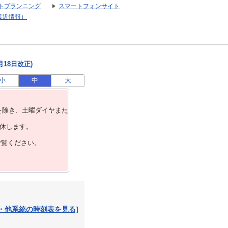
トプランニング
スマートフォンサイト
接近情報）
月18日改正)
小
中
大
を除き、⼟曜ダイヤまた
運休します。
ご覧ください。
・他系統の時刻表を見る]