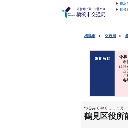
横浜
携帯
横浜市
＞
交通局
＞
令和
市営
は特
△国
ご利
各
つるみくやくしょまえ
鶴見区役所