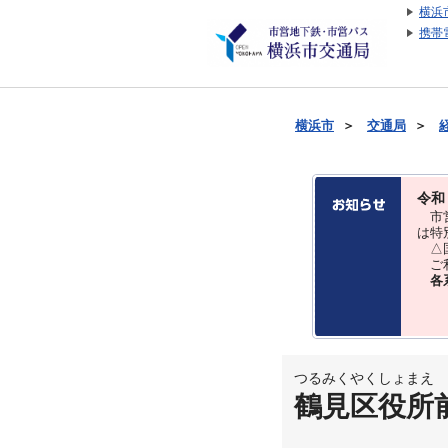
横浜
携帯
横浜市
＞
交通局
＞
令和
市営
は特
△国
ご利
各
つるみくやくしょまえ
鶴見区役所