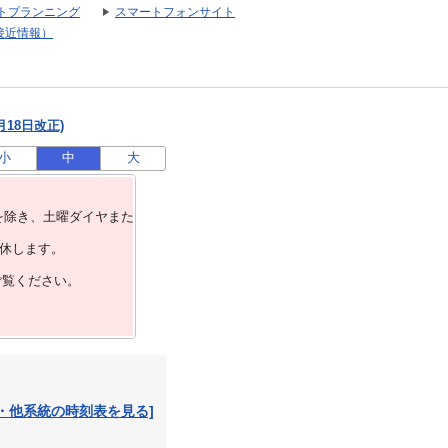
トプランニング
スマートフォンサイト
接近情報）
月18日改正)
小
中
大
を除き、⼟曜ダイヤまた
運休します。
ご覧ください。
・他系統の時刻表を見る]