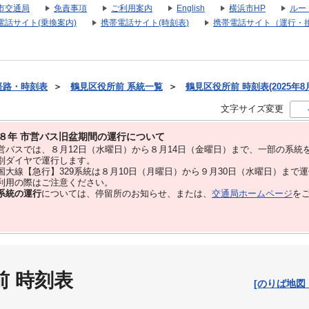
市交通局
免責事項
ご利用案内
English
横浜市HP
ルー
電話サイト(乗換案内)
携帯電話サイト(時刻表)
携帯電話サイト（運行・
経路・時刻表
＞
鶴見区役所前 系統一覧
＞
鶴見区役所前 時刻表(2025年8
文字サイズ変更
８年 市営バス旧盆期間の運行について
バスでは、８⽉12⽇（水曜日）から８⽉14⽇（金曜日）まで、⼀部の系統
別ダイヤで運⾏します。
大線【急行】329系統は８月10日（月曜日）から９月30日（水曜日）まで
用の際はご注意ください。
系統の運行
については、停留所のお知らせ、または、
交通局ホームページ
を
前 時刻表
[のりば地図