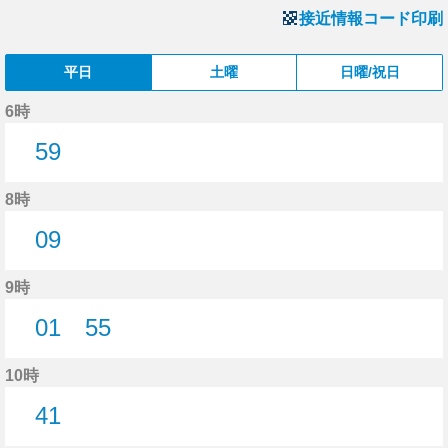
接近情報コード印刷
平日
土曜
日曜/祝日
6時
59
59分はつ
8時
09
9分はつ
9時
01
55
1分はつ
55分はつ
10時
41
41分はつ