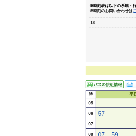
※時刻表は以下の系統・
※時刻のお問い合わせは
18
時
平
05
57
06
07
07
59
08