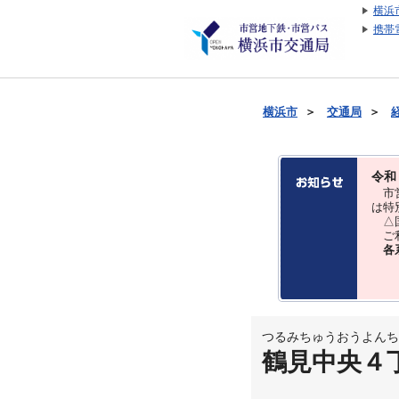
横浜
携帯
横浜市
＞
交通局
＞
令和
市営
は特
△国
ご利
各
つるみちゅうおうよんち
鶴見中央４