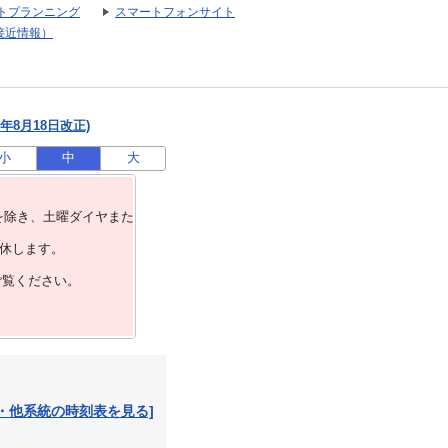
トプランニング
スマートフォンサイト
接近情報）
年8月18日改正)
小
中
大
を除き、⼟曜ダイヤまた
運休します。
ご覧ください。
・他系統の時刻表を見る]