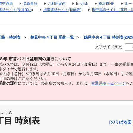
市交通局
免責事項
ご利用案内
English
横浜市HP
ルー
電話サイト(乗換案内)
携帯電話サイト(時刻表)
携帯電話サイト（運行・
経路・時刻表
＞
鶴見中央４丁目 系統一覧
＞
鶴見中央４丁目 時刻表(2025
文字サイズ変更
８年 市営バス旧盆期間の運行について
バスでは、８⽉12⽇（水曜日）から８⽉14⽇（金曜日）まで、⼀部の系統
別ダイヤで運⾏します。
大線【急行】329系統は８月10日（月曜日）から９月30日（水曜日）まで
用の際はご注意ください。
系統の運行
については、停留所のお知らせ、または、
交通局ホームページ
を
ょうめ
丁目 時刻表
[のりば地図