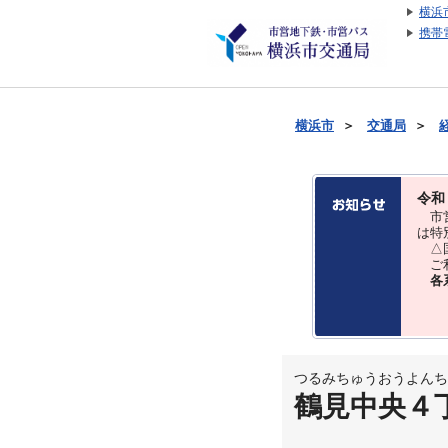
横浜
携帯
横浜市
＞
交通局
＞
令和
市営
は特
△国
ご利
各
つるみちゅうおうよんち
鶴見中央４