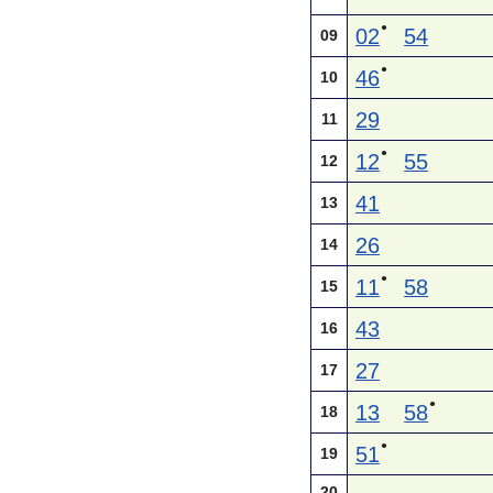
●
02
54
09
●
46
10
29
11
●
12
55
12
41
13
26
14
●
11
58
15
43
16
27
17
●
13
58
18
●
51
19
20