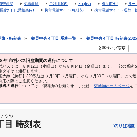
市交通局
免責事項
ご利用案内
English
横浜市HP
ルー
電話サイト(乗換案内)
携帯電話サイト(時刻表)
携帯電話サイト（運行・
経路・時刻表
＞
鶴見中央４丁目 系統一覧
＞
鶴見中央４丁目 時刻表(2025
文字サイズ変更
８年 市営バス旧盆期間の運行について
バスでは、８⽉12⽇（水曜日）から８⽉14⽇（金曜日）まで、⼀部の系統
別ダイヤで運⾏します。
大線【急行】329系統は８月10日（月曜日）から９月30日（水曜日）まで
用の際はご注意ください。
系統の運行
については、停留所のお知らせ、または、
交通局ホームページ
を
ょうめ
丁目 時刻表
[のりば地図