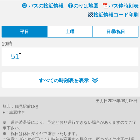
バスの接近情報
のりば地図
バス停時刻表
接近情報コード印刷
平日
土曜
日曜/祝日
19時
●
51
51分はつ
すべての時刻表を表示
出力日2026年08月06日
無印：鶴見駅前ゆき
●：生麦ゆき
※ 道路渋滞等により、予定どおり運行できない場合がありますのでご了
承下さい。
※ 祝日は休日ダイヤで運行いたします。
ご注意：ダイヤ改正により時刻を変更する場合は、概ねダイヤ改正の1週