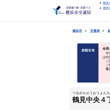
横浜
携帯
横浜市
＞
交通局
＞
令和
市営
は特
△国
ご利
各
つるみちゅうおうよんち
鶴見中央４