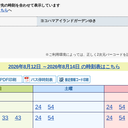
行先の時刻を合わせて表示しています
こちら
へ
ヨコハマアイランドガーデンゆき
※ご利用環境によっては、正しく2次元バーコードを
2026年8月12日 ～2026年8月14日 の時刻表はこちら
日
土曜
24
54
24
54
33
43
24
54
24
54