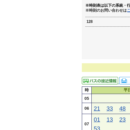
※時刻表は以下の系統・
※時刻のお問い合わせは
128
時
平
05
21
33
48
06
01
13
23
07
53