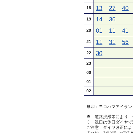
13
27
40
18
14
36
19
01
11
41
20
11
31
56
21
30
22
23
00
01
02
無印：ヨコハマアイラン
※ 道路渋滞等により、
※ 祝日は休日ダイヤで
ご注意：ダイヤ改正によ
のため、1週間以上先の