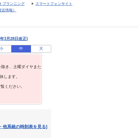
トプランニング
スマートフォンサイト
接近情報）
年3月28日改正)
小
中
大
を除き、⼟曜ダイヤまた
運休します。
ご覧ください。
・他系統の時刻表を見る]