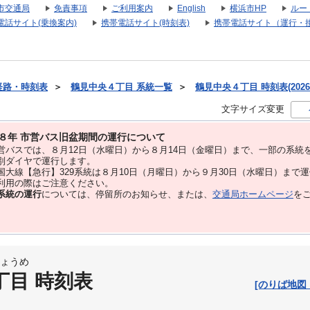
市交通局
免責事項
ご利用案内
English
横浜市HP
ルー
電話サイト(乗換案内)
携帯電話サイト(時刻表)
携帯電話サイト（運行・
経路・時刻表
＞
鶴見中央４丁目 系統一覧
＞
鶴見中央４丁目 時刻表(2026
文字サイズ変更
８年 市営バス旧盆期間の運行について
バスでは、８⽉12⽇（水曜日）から８⽉14⽇（金曜日）まで、⼀部の系統
別ダイヤで運⾏します。
大線【急行】329系統は８月10日（月曜日）から９月30日（水曜日）まで
用の際はご注意ください。
系統の運行
については、停留所のお知らせ、または、
交通局ホームページ
を
ょうめ
丁目 時刻表
[のりば地図