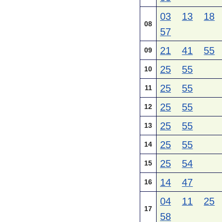
03
13
18
08
57
21
41
55
09
25
55
10
25
55
11
25
55
12
25
55
13
25
55
14
25
54
15
14
47
16
04
11
25
17
58