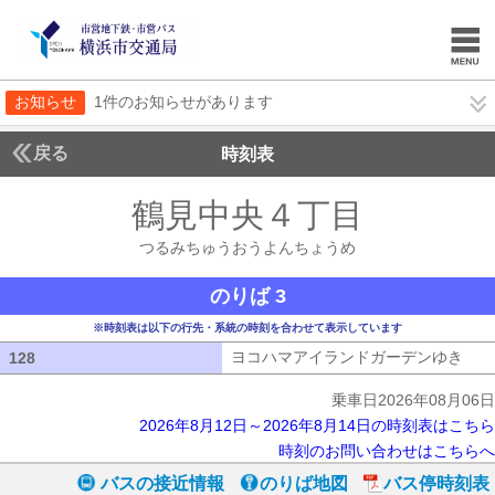
お知らせ
1件のお知らせがあります
戻る
時刻表
鶴見中央４丁目
つるみ
つるみちゅうおうよんちょうめ
のりば 3
※時刻表は以下の行先・系統の時刻を合わせて表示しています
ヨコハマアイランドガーデンゆき
ヨコ
128
128
乗車日2026年08月06日
2026年8月12日～2026年8月14日の時刻表はこちら
時刻のお問い合わせはこちらへ
バスの接近情報
のりば地図
バス停時刻表