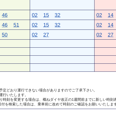
46
02
15
32
02
14
46
51
02
15
32
02
14
50
02
27
02
27
予定どおり運行できない場合がありますのでご了承下さい。
運行いたします。
り時刻を変更する場合は、概ねダイヤ改正の1週間前までに新しい時刻
日付を検索した場合は、乗車前に改めて時刻のご確認をお願いいたしま