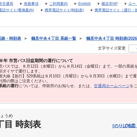
市交通局
免責事項
ご利用案内
English
横浜市HP
ルー
電話サイト(乗換案内)
携帯電話サイト(時刻表)
携帯電話サイト（運行・
経路・時刻表
＞
鶴見中央４丁目 系統一覧
＞
鶴見中央４丁目 時刻表(2026
文字サイズ変更
８年 市営バス旧盆期間の運行について
バスでは、８⽉12⽇（水曜日）から８⽉14⽇（金曜日）まで、⼀部の系統
別ダイヤで運⾏します。
大線【急行】329系統は８月10日（月曜日）から９月30日（水曜日）まで
用の際はご注意ください。
系統の運行
については、停留所のお知らせ、または、
交通局ホームページ
を
ょうめ
丁目 時刻表
[のりば地図