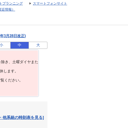
トプランニング
スマートフォンサイト
接近情報）
年3月28日改正)
小
中
大
を除き、⼟曜ダイヤまた
運休します。
ご覧ください。
・他系統の時刻表を見る]