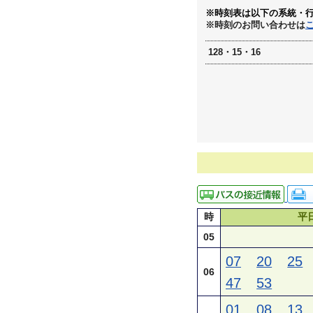
※時刻表は以下の系統・
※時刻のお問い合わせは
128・15・16
時
平
05
07
20
25
06
47
53
01
08
13