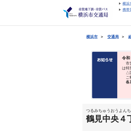
横浜
携帯
横浜市
＞
交通局
＞
令和
市営
は特
△国
ご利
各
つるみちゅうおうよんち
鶴見中央４