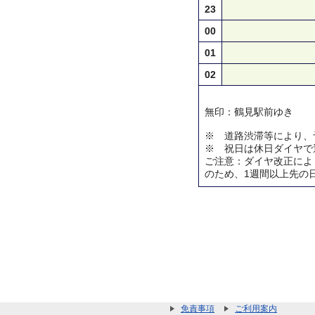
23
00
01
02
無印：鶴見駅前ゆき
※ 道路渋滞等により、
※ 祝日は休日ダイヤで
ご注意：ダイヤ改正によ
のため、1週間以上先の
免責事項
ご利用案内