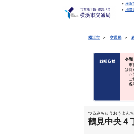
横浜
携帯
横浜市
＞
交通局
＞
令和
市営
は特
△国
ご利
各
つるみちゅうおうよんち
鶴見中央４