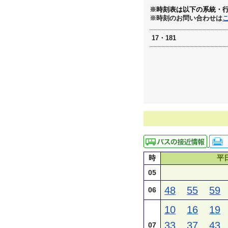
※時刻表は以下の系統・
※時刻のお問い合わせは
17・181
時
平
05
48
55
59
06
10
16
19
33
37
43
07