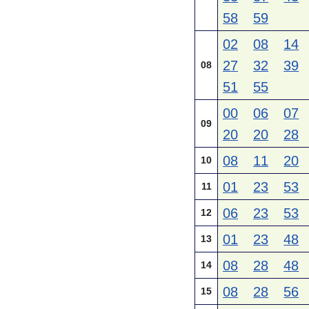
58
59
02
08
14
27
32
39
08
51
55
00
06
07
09
20
20
28
08
11
20
10
01
23
53
11
06
23
53
12
01
23
48
13
08
28
48
14
08
28
56
15