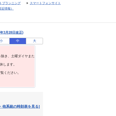
トプランニング
スマートフォンサイト
接近情報）
年3月28日改正)
小
中
大
を除き、⼟曜ダイヤまた
運休します。
ご覧ください。
・他系統の時刻表を見る]