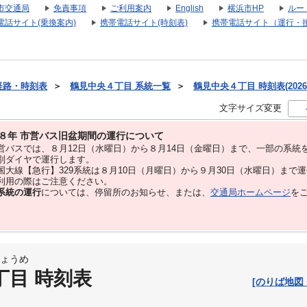
市交通局
免責事項
ご利用案内
English
横浜市HP
ルー
電話サイト(乗換案内)
携帯電話サイト(時刻表)
携帯電話サイト（運行・
経路・時刻表
＞
鶴見中央４丁目 系統一覧
＞
鶴見中央４丁目 時刻表(2026
文字サイズ変更
８年 市営バス旧盆期間の運行について
バスでは、８⽉12⽇（水曜日）から８⽉14⽇（金曜日）まで、⼀部の系統
別ダイヤで運⾏します。
大線【急行】329系統は８月10日（月曜日）から９月30日（水曜日）まで
用の際はご注意ください。
系統の運行
については、停留所のお知らせ、または、
交通局ホームページ
を
ょうめ
丁目 時刻表
[のりば地図