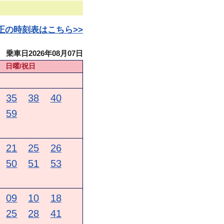
日改正の時刻表はこちら>>
乗車日2026年08月07日
日曜/祝日
35
38
40
59
21
25
26
50
51
53
09
10
18
25
28
41