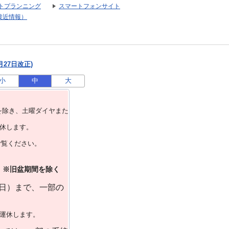
トプランニング
スマートフォンサイト
接近情報）
月27日改正)
小
中
大
を除き、⼟曜ダイヤまた
運休します。
ご覧ください。
）※旧盆期間を除く
曜日）まで、一部の
で運休します。