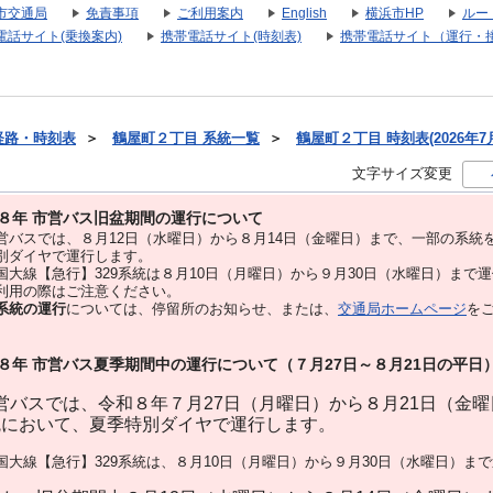
市交通局
免責事項
ご利用案内
English
横浜市HP
ルー
電話サイト(乗換案内)
携帯電話サイト(時刻表)
携帯電話サイト（運行・
経路・時刻表
＞
鶴屋町２丁目 系統一覧
＞
鶴屋町２丁目 時刻表(2026年7
文字サイズ変更
８年 市営バス旧盆期間の運行について
バスでは、８⽉12⽇（水曜日）から８⽉14⽇（金曜日）まで、⼀部の系統
別ダイヤで運⾏します。
大線【急行】329系統は８月10日（月曜日）から９月30日（水曜日）まで
用の際はご注意ください。
系統の運行
については、停留所のお知らせ、または、
交通局ホームページ
を
８年 市営バス夏季期間中の運行について（７月27日～８月21日の平日
バスでは、令和８年７月27日（月曜日）から８月21日（金
統において、夏季特別ダイヤで運行します。
大線【急行】329系統は、８月10日（月曜日）から９月30日（水曜日）ま