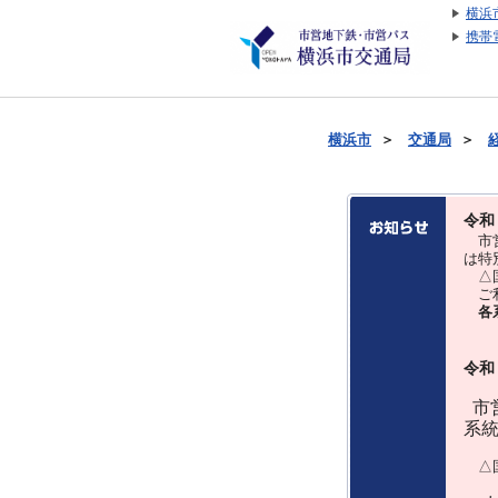
横浜
携帯
横浜市
＞
交通局
＞
令和
市営
は特
△国
ご利
各
令和
市営
系
△国