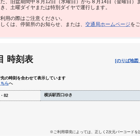
た、旧盆期間中８月12日（水曜日）から８月14日（金曜日）
除き、土曜ダイヤまたは特別ダイヤで運行します。
利用の際はご注意ください。
しくは、停留所のお知らせ、または、
交通局ホームページ
を
目 時刻表
[のりば地図
行先の時刻を合わせて表示しています
こちら
へ
横浜駅西口ゆき
・82
※ご利用環境によっては、正しく2次元バーコードを