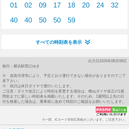
01
02
09
17
18
20
24
32
1分はつ
2分はつ
9分はつ
17分はつ
18分はつ
20分はつ
24分はつ
32分
40
40
50
50
59
40分はつ
40分はつ
50分はつ
50分はつ
59分はつ
すべての時刻表を表示
出力日2026年08月08日
無印：横浜駅西口ゆき
※ 道路渋滞等により、予定どおり運行できない場合がありますのでご了
承下さい。
※ 祝日は休日ダイヤで運行いたします。
ご注意：ダイヤ改正により時刻を変更する場合は、概ねダイヤ改正の1週
間前までに新しい時刻表を掲載いたします。そのため、1週間以上先の日
付を検索した場合は、乗車前に改めて時刻のご確認をお願いいたします。
※一部、ICカード非対応系統がございます。ご注意下さい。