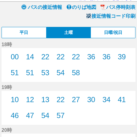
バスの接近情報
のりば地図
バス停時刻表
接近情報コード印刷
平日
土曜
日曜/祝日
18時
00
14
22
22
22
36
36
39
0分はつ
14分はつ
22分はつ
22分はつ
22分はつ
36分はつ
36分はつ
39分
51
51
53
54
58
51分はつ
51分はつ
53分はつ
54分はつ
58分はつ
19時
10
12
13
22
27
30
34
41
10分はつ
12分はつ
13分はつ
22分はつ
27分はつ
30分はつ
34分はつ
41分
46
47
54
57
46分はつ
47分はつ
54分はつ
57分はつ
20時