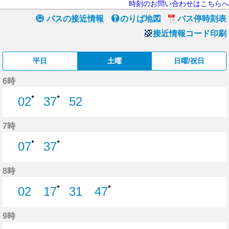
時刻のお問い合わせはこちらへ
バスの接近情報
のりば地図
バス停時刻表
接近情報コード印刷
平日
土曜
日曜/祝日
6時
●
●
02
37
52
2分はつ
37分はつ
52分はつ
7時
●
●
07
37
7分はつ
37分はつ
8時
●
●
02
17
31
47
2分はつ
17分はつ
31分はつ
47分はつ
9時