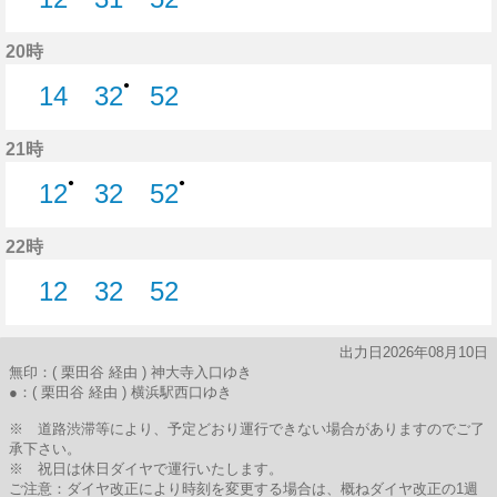
12分はつ
31分はつ
52分はつ
20時
●
14
32
52
14分はつ
32分はつ
52分はつ
21時
●
●
12
32
52
12分はつ
32分はつ
52分はつ
22時
12
32
52
12分はつ
32分はつ
52分はつ
出力日2026年08月10日
無印：( 栗田谷 経由 ) 神大寺入口ゆき
●：( 栗田谷 経由 ) 横浜駅西口ゆき
※ 道路渋滞等により、予定どおり運行できない場合がありますのでご了
承下さい。
※ 祝日は休日ダイヤで運行いたします。
ご注意：ダイヤ改正により時刻を変更する場合は、概ねダイヤ改正の1週