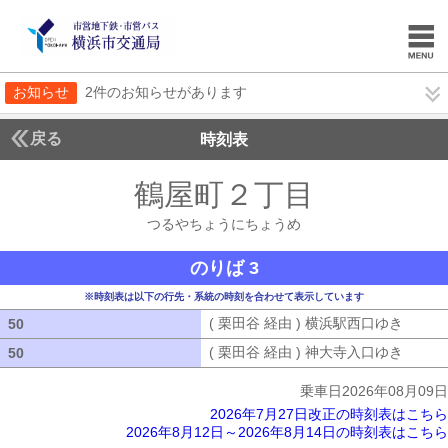
お知らせ
2件のお知らせがあります
戻る
時刻表
鶴屋町２丁目
つるやち
つるやちょうにちょうめ
のりば 3
※時刻表は以下の行先・系統の時刻を合わせて表示しています
( 栗田谷 経由 ) 横浜駅西口ゆき
( 栗田
50
50
( 栗田谷 経由 ) 神大寺入口ゆき
( 栗田
50
50
乗車日2026年08月09日
2026年7月27日改正の時刻表はこちら
2026年8月12日～2026年8月14日の時刻表はこちら