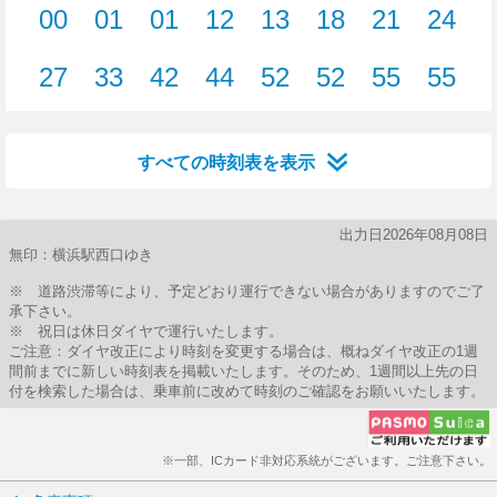
00
01
01
12
13
18
21
24
0分はつ
1分はつ
1分はつ
12分はつ
13分はつ
18分はつ
21分はつ
24分
27
33
42
44
52
52
55
55
27分はつ
33分はつ
42分はつ
44分はつ
52分はつ
52分はつ
55分はつ
55分
すべての時刻表を表示
出力日2026年08月08日
無印：横浜駅西口ゆき
※ 道路渋滞等により、予定どおり運行できない場合がありますのでご了
承下さい。
※ 祝日は休日ダイヤで運行いたします。
ご注意：ダイヤ改正により時刻を変更する場合は、概ねダイヤ改正の1週
間前までに新しい時刻表を掲載いたします。そのため、1週間以上先の日
付を検索した場合は、乗車前に改めて時刻のご確認をお願いいたします。
※一部、ICカード非対応系統がございます。ご注意下さい。