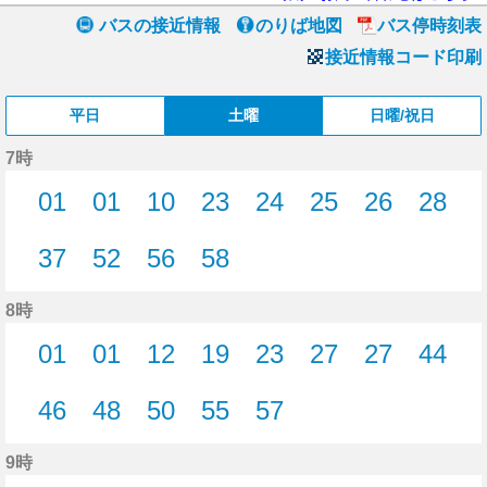
バスの接近情報
のりば地図
バス停時刻表
接近情報コード印刷
平日
土曜
日曜/祝日
7時
01
01
10
23
24
25
26
28
1分はつ
1分はつ
10分はつ
23分はつ
24分はつ
25分はつ
26分はつ
28分
37
52
56
58
37分はつ
52分はつ
56分はつ
58分はつ
8時
01
01
12
19
23
27
27
44
1分はつ
1分はつ
12分はつ
19分はつ
23分はつ
27分はつ
27分はつ
44分
46
48
50
55
57
46分はつ
48分はつ
50分はつ
55分はつ
57分はつ
9時