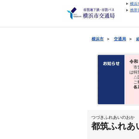
横浜
携帯
横浜市
＞
交通局
＞
令和
市営
は特
△国
ご利
各
つづきふれあいのおか
都筑ふれあ