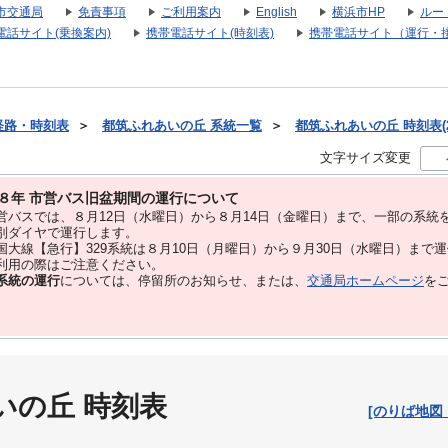
市交通局
免責事項
ご利用案内
English
横浜市HP
ルー
電話サイト(乗換案内)
携帯電話サイト(時刻表)
携帯電話サイト（運行・
経路・時刻表
＞
都筑ふれあいの丘 系統一覧
＞
都筑ふれあいの丘 時刻表(2
文字サイズ変更
８年 市営バス旧盆期間の運行について
バスでは、８⽉12⽇（水曜日）から８⽉14⽇（金曜日）まで、⼀部の系統
別ダイヤで運⾏します。
大線【急行】329系統は８月10日（月曜日）から９月30日（水曜日）まで
用の際はご注意ください。
系統の運行
については、停留所のお知らせ、または、
交通局ホームページ
を
いの丘 時刻表
[のりば地図