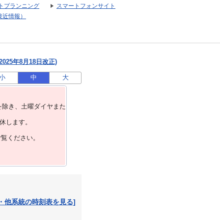
トプランニング
スマートフォンサイト
接近情報）
025年8月18日改正)
小
中
大
を除き、⼟曜ダイヤまた
運休します。
ご覧ください。
・他系統の時刻表を見る]