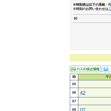
※時刻表は以下の系統・
※時刻のお問い合わせは
80
時
平
05
42
06
07
07
08