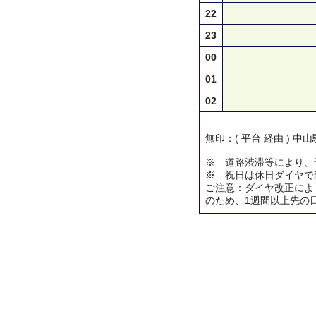
22
23
00
01
02
無印：( 平台 経由 ) 中
※ 道路渋滞等により、
※ 祝日は休日ダイヤで
ご注意：ダイヤ改正によ
のため、1週間以上先の