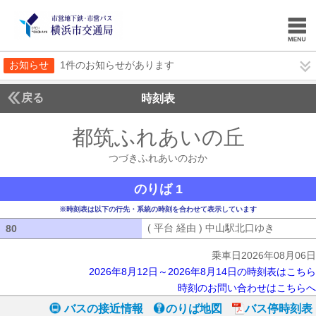
お知らせ
1件のお知らせがあります
戻る
時刻表
都筑ふれあいの丘
つづき
つづきふれあいのおか
のりば 1
※時刻表は以下の行先・系統の時刻を合わせて表示しています
( 平台 経由 ) 中山駅北口ゆき
( 平台 
80
80
乗車日2026年08月06日
2026年8月12日～2026年8月14日の時刻表はこちら
時刻のお問い合わせはこちらへ
バスの接近情報
のりば地図
バス停時刻表