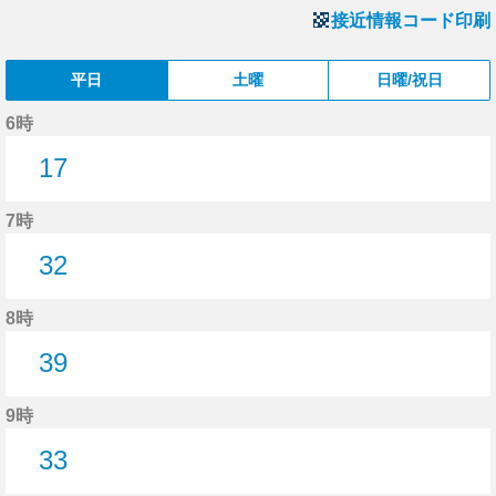
接近情報コード印刷
平日
土曜
日曜/祝日
6時
17
17分はつ
7時
32
32分はつ
8時
39
39分はつ
9時
33
33分はつ