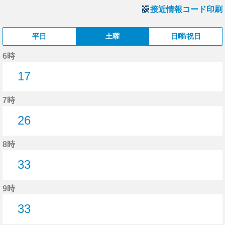
接近情報コード印刷
平日
土曜
日曜/祝日
6時
17
17分はつ
7時
26
26分はつ
8時
33
33分はつ
9時
33
33分はつ