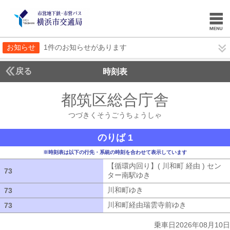
お知らせ
1件のお知らせがあります
戻る
時刻表
都筑区総合庁舎
つづき
つづきくそうごうちょうしゃ
のりば 1
※時刻表は以下の行先・系統の時刻を合わせて表示しています
【循環内回り】( 川和町 経由 ) セン
73
73
ター南駅ゆき
【循環内回り】( 川和町 
川和町ゆき
川和町ゆき
73
73
川和町経由瑞雲寺前ゆき
川和町経由瑞
73
73
乗車日2026年08月10日