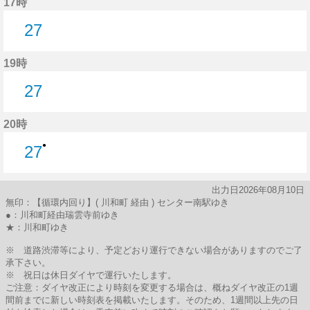
17時
27
27分はつ
19時
27
27分はつ
20時
●
27
27分はつ
出力日2026年08月10日
無印：【循環内回り】( 川和町 経由 ) センター南駅ゆき
●：川和町経由瑞雲寺前ゆき
★：川和町ゆき
※ 道路渋滞等により、予定どおり運行できない場合がありますのでご了
承下さい。
※ 祝日は休日ダイヤで運行いたします。
ご注意：ダイヤ改正により時刻を変更する場合は、概ねダイヤ改正の1週
間前までに新しい時刻表を掲載いたします。そのため、1週間以上先の日