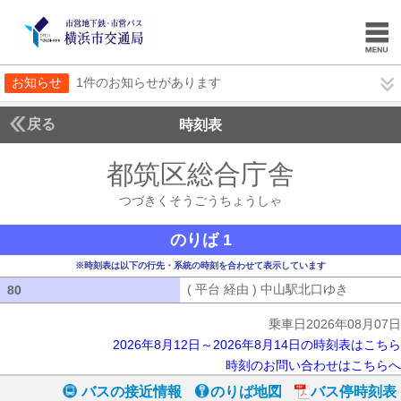
お知らせ
1件のお知らせがあります
戻る
時刻表
都筑区総合庁舎
つづき
つづきくそうごうちょうしゃ
のりば 1
※時刻表は以下の行先・系統の時刻を合わせて表示しています
( 平台 経由 ) 中山駅北口ゆき
( 平台 
80
80
乗車日2026年08月07日
2026年8月12日～2026年8月14日の時刻表はこちら
時刻のお問い合わせはこちらへ
バスの接近情報
のりば地図
バス停時刻表