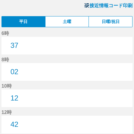
接近情報コード印刷
平日
土曜
日曜/祝日
6時
37
37分はつ
8時
02
2分はつ
10時
12
12分はつ
12時
42
42分はつ