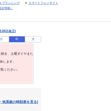
トプランニング
スマートフォンサイト
接近情報）
月28日改正)
小
中
大
を除き、⼟曜ダイヤまた
運休します。
ご覧ください。
・他系統の時刻表を見る]