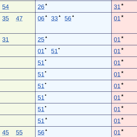
▲
★
54
26
31
▲
▲
▲
★
35
47
06
33
56
01
▲
★
31
25
01
●
●
★
01
51
01
●
★
51
01
●
★
51
01
●
★
51
01
●
★
51
01
●
★
51
01
▲
★
51
01
▲
★
45
55
56
01