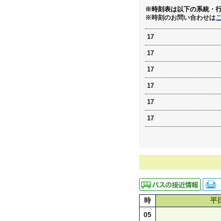
※時刻表は以下の系統・
※時刻のお問い合わせは
17
17
17
17
17
17
時
平
05