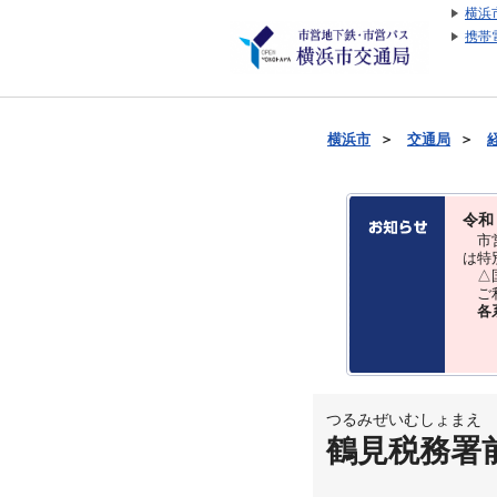
横浜
携帯
横浜市
＞
交通局
＞
令和
市営
は特
△国
ご利
各
つるみぜいむしょまえ
鶴見税務署