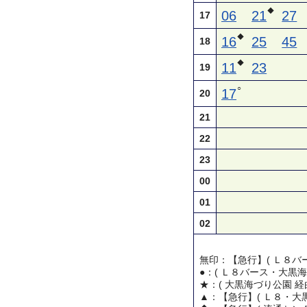
◆
06
21
27
17
◆
16
25
45
18
◆
11
23
19
○
17
20
21
22
23
00
01
02
無印：【急行】( Ｌ８バー
●：( Ｌ８バース・大黒海
★：( 大黒海づり公園 経
▲：【急行】( Ｌ８・大黒