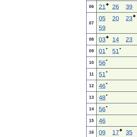
◆
21
26
39
06
◆
05
20
23
07
59
◆
03
14
23
08
●
●
01
51
09
●
56
10
●
51
11
●
46
12
●
48
13
●
56
14
46
15
◆
09
17
35
16