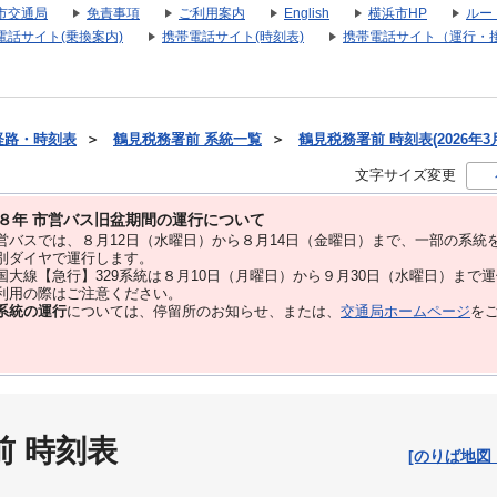
市交通局
免責事項
ご利用案内
English
横浜市HP
ルー
電話サイト(乗換案内)
携帯電話サイト(時刻表)
携帯電話サイト（運行・
経路・時刻表
＞
鶴見税務署前 系統一覧
＞
鶴見税務署前 時刻表(2026年3
文字サイズ変更
８年 市営バス旧盆期間の運行について
バスでは、８⽉12⽇（水曜日）から８⽉14⽇（金曜日）まで、⼀部の系統
別ダイヤで運⾏します。
大線【急行】329系統は８月10日（月曜日）から９月30日（水曜日）まで
用の際はご注意ください。
系統の運行
については、停留所のお知らせ、または、
交通局ホームページ
を
前 時刻表
[のりば地図