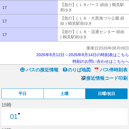
【急行】( Ｌ８バース 経由 ) 鶴見駅
17
17
前ゆき
【急行】( Ｌ８バース 経由 ) 
【急行】( Ｌ８・大黒海づり公園 経
17
17
由 ) 鶴見駅前ゆき
【急行】( Ｌ８・大
【急行】( Ｌ８・流通センター 経由
17
17
) 鶴見駅前ゆき
【急行】( Ｌ８・流通セ
乗車日2026年08月09日
2026年8月12日～2026年8月14日の時刻表はこちら
時刻のお問い合わせはこちらへ
バスの接近情報
のりば地図
バス停時刻表
接近情報コード印刷
平日
土曜
日曜/祝日
15時
★
01
1分はつ