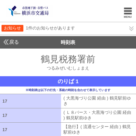
お知らせ
1件のお知らせがあります
戻る
時刻表
鶴見税務署前
つるみぜ
つるみぜいむしょまえ
のりば 1
※時刻表は以下の行先・系統の時刻を合わせて表示しています
( 大黒海づり公園 経由 ) 鶴見駅前ゆ
17
17
き
( 大黒海づり公園 経由 ) 鶴見駅前ゆ
( Ｌ８バース・大黒海づり公園 経由
17
17
) 鶴見駅前ゆき
( Ｌ８バース・大黒海づ
【急行】( 流通センター 経由 ) 鶴見
17
17
駅前ゆき
【急行】( 流通センター 経由