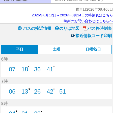
乗車日2026年08月08日
2026年8月12日～2026年8月14日の時刻表はこちら
時刻のお問い合わせはこちらへ
バスの接近情報
のりば地図
バス停時刻表
接近情報コード印刷
平日
土曜
日曜/祝日
6時
●
●
07
18
36
41
7分はつ
18分はつ
36分はつ
41分はつ
7時
★
●
06
13
26
42
51
6分はつ
13分はつ
26分はつ
42分はつ
51分はつ
8時
★
●