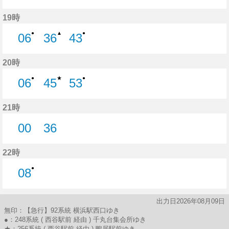
1分はつ
16分はつ
33分はつ
36分はつ
19時
●
▲
●
06
36
43
6分はつ
36分はつ
43分はつ
20時
★
●
●
06
45
53
6分はつ
45分はつ
53分はつ
21時
00
36
0分はつ
36分はつ
22時
●
08
8分はつ
出力日2026年08月09日
無印：【急行】92系統 横浜駅西口ゆき
●：248系統 ( 西谷駅前 経由 ) 千丸台集会所ゆき
★：256系統 ( 西谷駅前 経由 ) 鴨居駅前ゆき