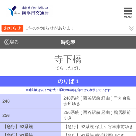
お知らせ
1件のお知らせがあります
戻る
時刻表
寺下橋
てらしたば
てらしたばし
のりば 1
※時刻表は以下の行先・系統の時刻を合わせて表示しています
248系統 ( 西谷駅前 経由 ) 千丸台集
248
248
会所ゆき
248系統 ( 西谷駅前 経由 )
256系統 ( 西谷駅前 経由 ) 鴨居駅前
256
256
ゆき
256系統 ( 西谷駅前 経由 ) 鴨居
【急行】92系統
【急行】92系統
【急行】92系統 保土ケ谷車庫前ゆき
【急行】92系統
【急行】92系統
【急行】92系統 横浜駅西口ゆき
【急