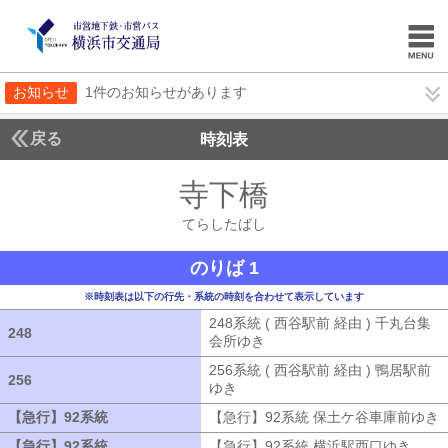
お知らせ
1件のお知らせがあります
戻る
時刻表
寺下橋
てらしたば
てらしたばし
のりば 1
※時刻表は以下の行先・系統の時刻を合わせて表示しています
248系統 ( 西谷駅前 経由 ) 千丸台集
248
248
会所ゆき
248系統 ( 西谷駅前 経由 )
256系統 ( 西谷駅前 経由 ) 鴨居駅前
256
256
ゆき
256系統 ( 西谷駅前 経由 ) 鴨居
【急行】92系統
【急行】92系統
【急行】92系統 保土ケ谷車庫前ゆき
【急行】92系統
【急行】92系統
【急行】92系統 横浜駅西口ゆき
【急