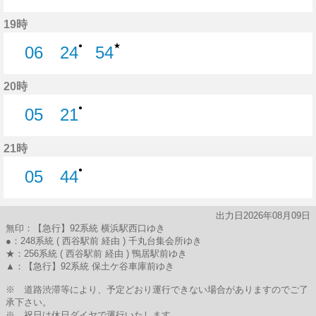
15分はつ
35分はつ
19時
★
●
06
24
54
6分はつ
24分はつ
54分はつ
20時
●
05
21
5分はつ
21分はつ
21時
●
05
44
5分はつ
44分はつ
出力日2026年08月09日
無印：【急行】92系統 横浜駅西口ゆき
●：248系統 ( 西谷駅前 経由 ) 千丸台集会所ゆき
★：256系統 ( 西谷駅前 経由 ) 鴨居駅前ゆき
▲：【急行】92系統 保土ケ谷車庫前ゆき
※ 道路渋滞等により、予定どおり運行できない場合がありますのでご了
承下さい。
※ 祝日は休日ダイヤで運行いたします。