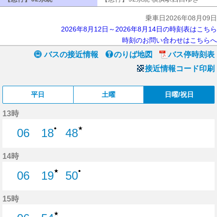
乗車日2026年08月09日
2026年8月12日～2026年8月14日の時刻表はこちら
時刻のお問い合わせはこちらへ
バスの接近情報
のりば地図
バス停時刻表
接近情報コード印刷
平日
土曜
日曜/祝日
13時
★
●
06
18
48
6分はつ
18分はつ
48分はつ
14時
★
●
06
19
50
6分はつ
19分はつ
50分はつ
15時
★