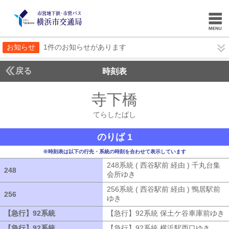
お知らせ
1件のお知らせがあります
戻る
時刻表
寺下橋
てらしたば
てらしたばし
のりば 1
※時刻表は以下の行先・系統の時刻を合わせて表示しています
248系統 ( 西谷駅前 経由 ) 千丸台集
248
248
会所ゆき
248系統 ( 西谷駅前 経由 )
256系統 ( 西谷駅前 経由 ) 鴨居駅前
256
256
ゆき
256系統 ( 西谷駅前 経由 ) 鴨居
【急行】92系統
【急行】92系統
【急行】92系統 保土ケ谷車庫前ゆき
【急行】92系統
【急行】92系統
【急行】92系統 横浜駅西口ゆき
【急