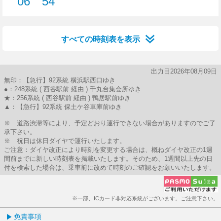
06
54
6分はつ
54分はつ
すべての時刻表を表示
出力日2026年08月09日
無印：【急行】92系統 横浜駅西口ゆき
●：248系統 ( 西谷駅前 経由 ) 千丸台集会所ゆき
★：256系統 ( 西谷駅前 経由 ) 鴨居駅前ゆき
▲：【急行】92系統 保土ケ谷車庫前ゆき
※ 道路渋滞等により、予定どおり運行できない場合がありますのでご了
承下さい。
※ 祝日は休日ダイヤで運行いたします。
ご注意：ダイヤ改正により時刻を変更する場合は、概ねダイヤ改正の1週
間前までに新しい時刻表を掲載いたします。そのため、1週間以上先の日
付を検索した場合は、乗車前に改めて時刻のご確認をお願いいたします。
※一部、ICカード非対応系統がございます。ご注意下さい。
免責事項