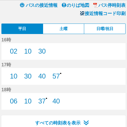
バスの接近情報
のりば地図
バス停時刻表
接近情報コード印刷
平日
土曜
日曜/祝日
16時
02
10
30
2分はつ
10分はつ
30分はつ
17時
●
10
30
40
57
10分はつ
30分はつ
40分はつ
57分はつ
18時
●
06
10
37
40
6分はつ
10分はつ
37分はつ
40分はつ
すべての時刻表を表示