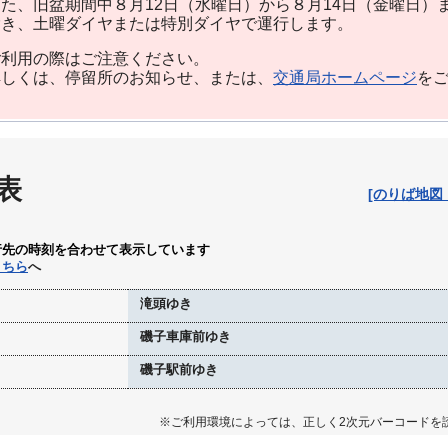
た、旧盆期間中８月12日（水曜日）から８月14日（金曜日）
除き、土曜ダイヤまたは特別ダイヤで運行します。
利用の際はご注意ください。
しくは、停留所のお知らせ、または、
交通局ホームページ
を
表
[のりば地図
行先の時刻を合わせて表示しています
こちら
へ
滝頭ゆき
磯子車庫前ゆき
磯子駅前ゆき
※ご利用環境によっては、正しく2次元バーコードを