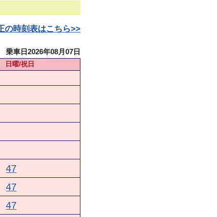
日改正の時刻表はこちら>>
乗車日2026年08月07日
日曜/祝日
★
47
47
47