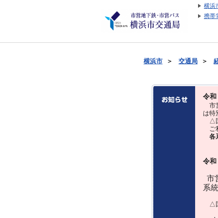
横浜
携帯
横浜市
＞
交通局
＞
令和
市営
は特
△国
ご利
各
令和
市営
系
△国