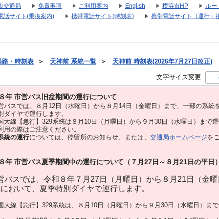
市交通局
免責事項
ご利用案内
English
横浜市HP
ルー
電話サイト(乗換案内)
携帯電話サイト(時刻表)
携帯電話サイト（運行・
経路・時刻表
＞
天神前 系統一覧
＞
天神前 時刻表(2026年7月27日改正)
文字サイズ変更
８年 市営バス旧盆期間の運行について
バスでは、８⽉12⽇（水曜日）から８⽉14⽇（金曜日）まで、⼀部の系統
別ダイヤで運⾏します。
大線【急行】329系統は８月10日（月曜日）から９月30日（水曜日）まで
用の際はご注意ください。
系統の運行
については、停留所のお知らせ、または、
交通局ホームページ
を
８年 市営バス夏季期間中の運行について（７月27日～８月21日の平日
バスでは、令和８年７月27日（月曜日）から８月21日（金
統において、夏季特別ダイヤで運行します。
大線【急行】329系統は、８月10日（月曜日）から９月30日（水曜日）ま