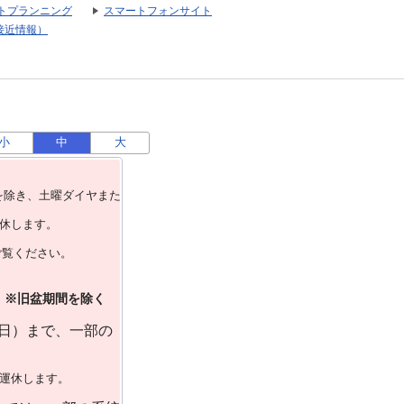
トプランニング
スマートフォンサイト
接近情報）
小
中
大
を除き、⼟曜ダイヤまた
運休します。
ご覧ください。
）※旧盆期間を除く
曜日）まで、一部の
で運休します。