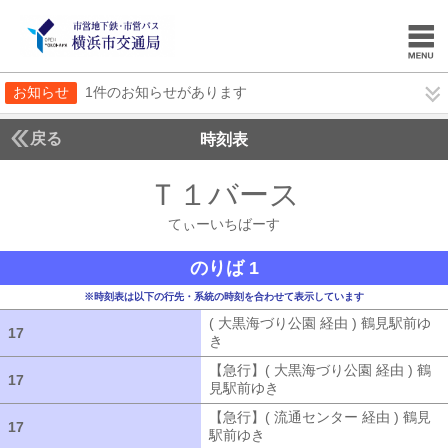
お知らせ
1件のお知らせがあります
戻る
時刻表
Ｔ１バース
てぃーい
てぃーいちばーす
のりば 1
※時刻表は以下の行先・系統の時刻を合わせて表示しています
( 大黒海づり公園 経由 ) 鶴見駅前ゆ
17
17
き
( 大黒海づり公園 経由 ) 鶴見駅前ゆ
【急行】( 大黒海づり公園 経由 ) 鶴
17
17
見駅前ゆき
【急行】( 大黒海づり公園 
【急行】( 流通センター 経由 ) 鶴見
17
17
駅前ゆき
【急行】( 流通センター 経由