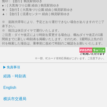
無印：【急行】鶴見駅前ゆき
●：( 大黒海づり公園 経由 ) 鶴見駅前ゆき
★：【急行】( 大黒海づり公園 経由 ) 鶴見駅前ゆき
▲：【急行】( 流通センター 経由 ) 鶴見駅前ゆき
※ 道路渋滞等により、予定どおり運行できない場合がありますのでご了
承下さい。
※ 祝日は休日ダイヤで運行いたします。
ご注意：ダイヤ改正により時刻を変更する場合は、概ねダイヤ改正の1週
間前までに新しい時刻表を掲載いたします。そのため、1週間以上先の日
付を検索した場合は、乗車前に改めて時刻のご確認をお願いいたします。
※一部、ICカード非対応系統がございます。ご注意下さい。
免責事項
経路・時刻表
English
横浜市交通局