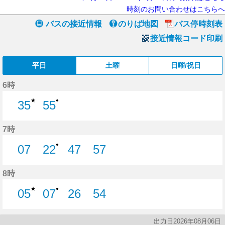
時刻のお問い合わせはこちらへ
バスの接近情報
のりば地図
バス停時刻表
接近情報コード印刷
平日
土曜
日曜/祝日
6時
★
●
35
55
35分はつ
55分はつ
7時
●
07
22
47
57
7分はつ
22分はつ
47分はつ
57分はつ
8時
★
●
05
07
26
54
5分はつ
7分はつ
26分はつ
54分はつ
出力日2026年08月06日