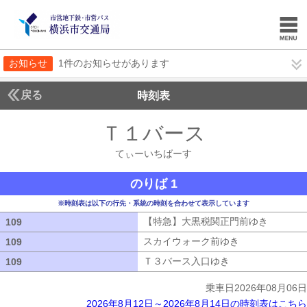
お知らせ
1件のお知らせがあります
戻る
時刻表
Ｔ１バース
てぃーい
てぃーいちばーす
のりば 1
※時刻表は以下の行先・系統の時刻を合わせて表示しています
【特急】大黒税関正門前ゆき
【特急】
109
109
スカイウォーク前ゆき
スカイウォーク
109
109
Ｔ３バース入口ゆき
Ｔ３バース入口ゆ
109
109
乗車日2026年08月06日
2026年8月12日～2026年8月14日の時刻表はこちら