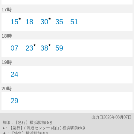
32分はつ
49分はつ
17時
★
★
15
18
30
35
51
15分はつ
18分はつ
30分はつ
35分はつ
51分はつ
18時
★
★
07
23
38
59
7分はつ
23分はつ
38分はつ
59分はつ
19時
24
24分はつ
20時
29
29分はつ
出力日2026年08月07日
無印：【急行】横浜駅前ゆき
●：【急行】( 流通センター 経由 ) 横浜駅前ゆき
★：【特急】横浜駅前ゆき