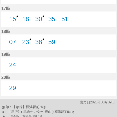
32分はつ
49分はつ
17時
★
★
15
18
30
35
51
15分はつ
18分はつ
30分はつ
35分はつ
51分はつ
18時
★
★
07
23
38
59
7分はつ
23分はつ
38分はつ
59分はつ
19時
24
24分はつ
20時
29
29分はつ
出力日2026年08月09日
無印：【急行】横浜駅前ゆき
●：【急行】( 流通センター 経由 ) 横浜駅前ゆき
★：【特急】横浜駅前ゆき