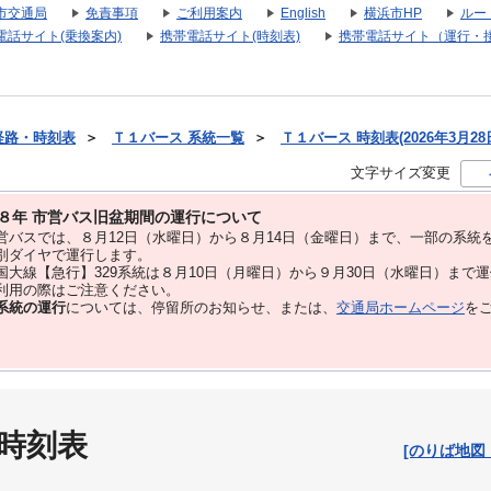
市交通局
免責事項
ご利用案内
English
横浜市HP
ルー
電話サイト(乗換案内)
携帯電話サイト(時刻表)
携帯電話サイト（運行・
経路・時刻表
＞
Ｔ１バース 系統一覧
＞
Ｔ１バース 時刻表(2026年3月28
文字サイズ変更
８年 市営バス旧盆期間の運行について
バスでは、８⽉12⽇（水曜日）から８⽉14⽇（金曜日）まで、⼀部の系統
別ダイヤで運⾏します。
大線【急行】329系統は８月10日（月曜日）から９月30日（水曜日）まで
用の際はご注意ください。
系統の運行
については、停留所のお知らせ、または、
交通局ホームページ
を
 時刻表
[のりば地図