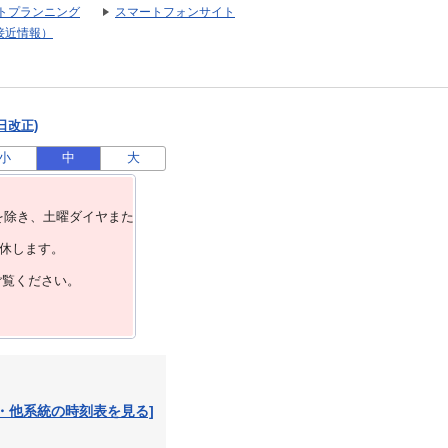
トプランニング
スマートフォンサイト
接近情報）
日改正)
小
中
大
を除き、⼟曜ダイヤまた
運休します。
ご覧ください。
・他系統の時刻表を見る]