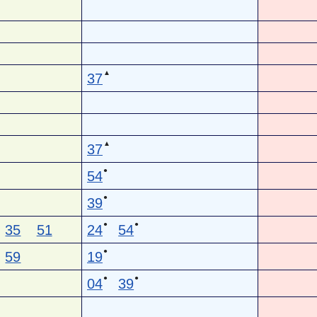
▲
37
▲
37
●
54
●
39
●
●
35
51
24
54
●
59
19
●
●
04
39