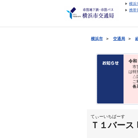
横浜
携帯
横浜市
＞
交通局
＞
令和
市営
は特
△国
ご利
各
てぃーいちばーす
Ｔ１バース