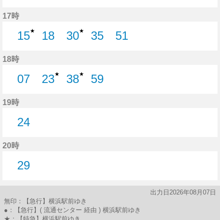
32分はつ
49分はつ
17時
★
★
15
18
30
35
51
15分はつ
18分はつ
30分はつ
35分はつ
51分はつ
18時
★
★
07
23
38
59
7分はつ
23分はつ
38分はつ
59分はつ
19時
24
24分はつ
20時
29
29分はつ
出力日2026年08月07日
無印：【急行】横浜駅前ゆき
●：【急行】( 流通センター 経由 ) 横浜駅前ゆき
★：【特急】横浜駅前ゆき