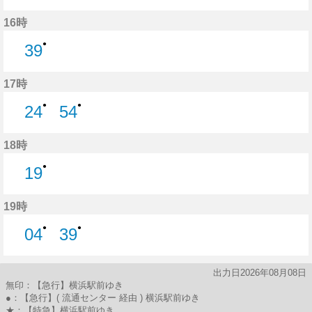
54分はつ
16時
●
39
39分はつ
17時
●
●
24
54
24分はつ
54分はつ
18時
●
19
19分はつ
19時
●
●
04
39
4分はつ
39分はつ
出力日2026年08月08日
無印：【急行】横浜駅前ゆき
●：【急行】( 流通センター 経由 ) 横浜駅前ゆき
★：【特急】横浜駅前ゆき