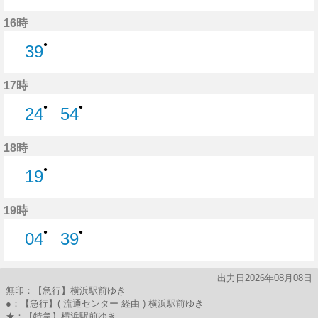
54分はつ
16時
●
39
39分はつ
17時
●
●
24
54
24分はつ
54分はつ
18時
●
19
19分はつ
19時
●
●
04
39
4分はつ
39分はつ
出力日2026年08月08日
無印：【急行】横浜駅前ゆき
●：【急行】( 流通センター 経由 ) 横浜駅前ゆき
★：【特急】横浜駅前ゆき