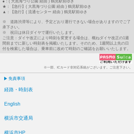
●：( 大黒海づり公園 経由 ) 鶴見駅前ゆき
★：【急行】( 大黒海づり公園 経由 ) 鶴見駅前ゆき
▲：【急行】( 流通センター 経由 ) 鶴見駅前ゆき
※ 道路渋滞等により、予定どおり運行できない場合がありますのでご了
承下さい。
※ 祝日は休日ダイヤで運行いたします。
ご注意：ダイヤ改正により時刻を変更する場合は、概ねダイヤ改正の1週
間前までに新しい時刻表を掲載いたします。そのため、1週間以上先の日
付を検索した場合は、乗車前に改めて時刻のご確認をお願いいたします。
※一部、ICカード非対応系統がございます。ご注意下さい。
免責事項
経路・時刻表
English
横浜市交通局
横浜市HP