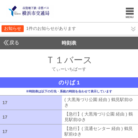
お知らせ
1件のお知らせがあります
戻る
時刻表
Ｔ１バース
てぃーい
てぃーいちばーす
のりば 1
※時刻表は以下の行先・系統の時刻を合わせて表示しています
( 大黒海づり公園 経由 ) 鶴見駅前ゆ
17
17
き
( 大黒海づり公園 経由 ) 鶴見駅前ゆ
【急行】( 大黒海づり公園 経由 ) 鶴
17
17
見駅前ゆき
【急行】( 大黒海づり公園 
【急行】( 流通センター 経由 ) 鶴見
17
17
駅前ゆき
【急行】( 流通センター 経由