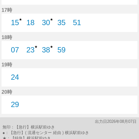
32分はつ
49分はつ
17時
★
★
15
18
30
35
51
15分はつ
18分はつ
30分はつ
35分はつ
51分はつ
18時
★
★
07
23
38
59
7分はつ
23分はつ
38分はつ
59分はつ
19時
24
24分はつ
20時
29
29分はつ
出力日2026年08月07日
無印：【急行】横浜駅前ゆき
●：【急行】( 流通センター 経由 ) 横浜駅前ゆき
★：【特急】横浜駅前ゆき