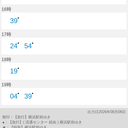
54分はつ
16時
●
39
39分はつ
17時
●
●
24
54
24分はつ
54分はつ
18時
●
19
19分はつ
19時
●
●
04
39
4分はつ
39分はつ
出力日2026年08月08日
無印：【急行】横浜駅前ゆき
●：【急行】( 流通センター 経由 ) 横浜駅前ゆき
★：【特急】横浜駅前ゆき