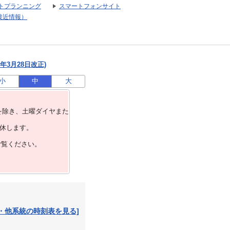
トプランニング
スマートフォンサイト
接近情報）
年3月28日改正)
小
中
大
を除き、⼟曜ダイヤまた
運休します。
ご覧ください。
・他系統の時刻表を見る]