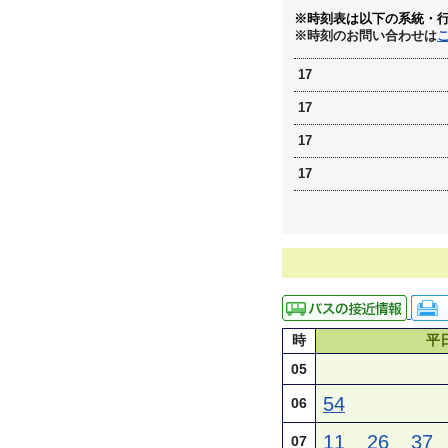
※時刻表は以下の系統・
※時刻のお問い合わせは
17
17
17
17
時
平
05
54
06
11
26
37
07