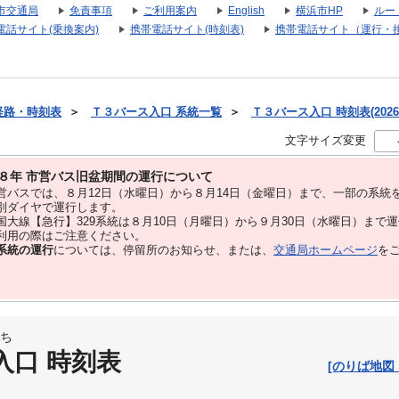
市交通局
免責事項
ご利用案内
English
横浜市HP
ルー
電話サイト(乗換案内)
携帯電話サイト(時刻表)
携帯電話サイト（運行・
経路・時刻表
＞
Ｔ３バース入口 系統一覧
＞
Ｔ３バース入口 時刻表(2026
文字サイズ変更
８年 市営バス旧盆期間の運行について
バスでは、８⽉12⽇（水曜日）から８⽉14⽇（金曜日）まで、⼀部の系統
別ダイヤで運⾏します。
大線【急行】329系統は８月10日（月曜日）から９月30日（水曜日）まで
用の際はご注意ください。
系統の運行
については、停留所のお知らせ、または、
交通局ホームページ
を
ち
入口 時刻表
[のりば地図