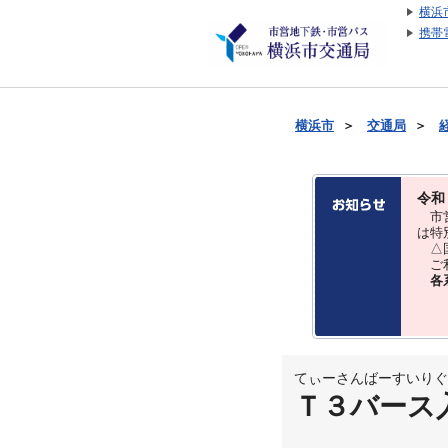
横浜
携帯
横浜市
＞
交通局
＞
令和
市営
は特
△国
ご利
各
てぃーさんばーすいりぐ
Ｔ３バース