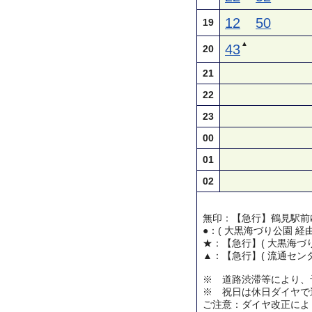
12
50
19
▲
43
20
21
22
23
00
01
02
無印：【急行】鶴見駅前
●：( 大黒海づり公園 経
★：【急行】( 大黒海づり
▲：【急行】( 流通センタ
※ 道路渋滞等により、
※ 祝日は休日ダイヤで
ご注意：ダイヤ改正によ