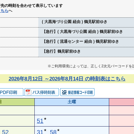
行先の時刻を合わせて表示しています
こちら
へ
( 大黒海づり公園 経由 ) 鶴見駅前ゆき
【急行】( 大黒海づり公園 経由 ) 鶴見駅前ゆき
【急行】( 流通センター 経由 ) 鶴見駅前ゆき
【急行】鶴見駅前ゆき
※ご利用環境によっては、正しく2次元バーコードを
2026年8月12日 ～2026年8月14日 の時刻表はこちら
日
土曜
★
51
★
★
52
31
58