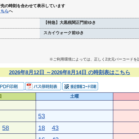
行先の時刻を合わせて表示しています
こちら
へ
【特急】大黒税関正門前ゆき
スカイウォーク前ゆき
※ご利用環境によっては、正しく2次元バーコードを
2026年8月12日 ～2026年8月14日 の時刻表はこちら
日
土曜
53
58
18
43