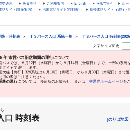
市交通局
免責事項
ご利用案内
English
横浜市HP
ルー
電話サイト(乗換案内)
携帯電話サイト(時刻表)
携帯電話サイト（運行・
経路・時刻表
＞
Ｔ３バース入口 系統一覧
＞
Ｔ３バース入口 時刻表(2026
文字サイズ変更
８年 市営バス旧盆期間の運行について
バスでは、８⽉12⽇（水曜日）から８⽉14⽇（金曜日）まで、⼀部の系統
別ダイヤで運⾏します。
大線【急行】329系統は８月10日（月曜日）から９月30日（水曜日）まで
用の際はご注意ください。
系統の運行
については、停留所のお知らせ、または、
交通局ホームページ
を
ち
入口 時刻表
[のりば地図