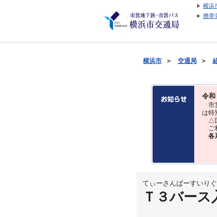
横浜
携帯
横浜市
＞
交通局
＞
令和
市営
は特
△国
ご利
各
てぃーさんばーすいりぐ
Ｔ３バース