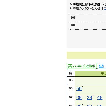
※時刻表は以下の系統・
※時刻のお問い合わせは
109
109
時
平
05
●
56
06
●
08
23
48
07
●