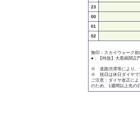
23
00
01
02
無印：スカイウォーク前
●：【特急】大黒税関正
※ 道路渋滞等により、
※ 祝日は休日ダイヤで
ご注意：ダイヤ改正によ
のため、1週間以上先の