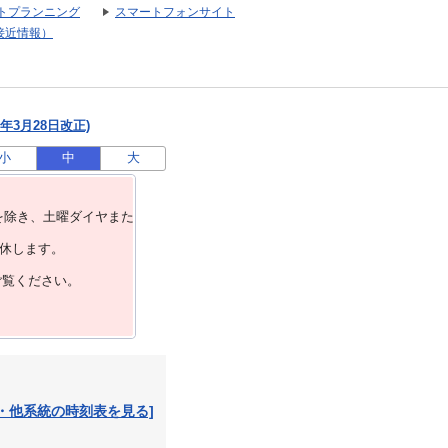
トプランニング
スマートフォンサイト
接近情報）
年3月28日改正)
小
中
大
を除き、⼟曜ダイヤまた
運休します。
ご覧ください。
・他系統の時刻表を見る]