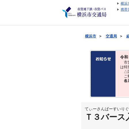
横浜
携帯
横浜市
＞
交通局
＞
令和
市営
は特
△国
ご利
各
てぃーさんばーすいりぐ
Ｔ３バース