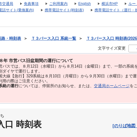
市交通局
免責事項
ご利用案内
English
横浜市HP
ルー
電話サイト(乗換案内)
携帯電話サイト(時刻表)
携帯電話サイト（運行・
経路・時刻表
＞
Ｔ３バース入口 系統一覧
＞
Ｔ３バース入口 時刻表(2026
文字サイズ変更
８年 市営バス旧盆期間の運行について
バスでは、８⽉12⽇（水曜日）から８⽉14⽇（金曜日）まで、⼀部の系統
別ダイヤで運⾏します。
大線【急行】329系統は８月10日（月曜日）から９月30日（水曜日）まで
用の際はご注意ください。
系統の運行
については、停留所のお知らせ、または、
交通局ホームページ
を
ち
入口 時刻表
[のりば地図