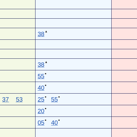
▲
38
▲
38
●
55
●
40
●
●
37
53
25
55
●
20
●
●
05
40