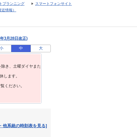
トプランニング
スマートフォンサイト
接近情報）
年3月28日改正)
小
中
大
を除き、⼟曜ダイヤまた
運休します。
ご覧ください。
・他系統の時刻表を見る]