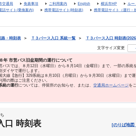
市交通局
免責事項
ご利用案内
English
横浜市HP
ルー
電話サイト(乗換案内)
携帯電話サイト(時刻表)
携帯電話サイト（運行・
経路・時刻表
＞
Ｔ３バース入口 系統一覧
＞
Ｔ３バース入口 時刻表(2026
文字サイズ変更
８年 市営バス旧盆期間の運行について
バスでは、８⽉12⽇（水曜日）から８⽉14⽇（金曜日）まで、⼀部の系統
別ダイヤで運⾏します。
大線【急行】329系統は８月10日（月曜日）から９月30日（水曜日）まで
用の際はご注意ください。
系統の運行
については、停留所のお知らせ、または、
交通局ホームページ
を
ち
入口 時刻表
[のりば地図