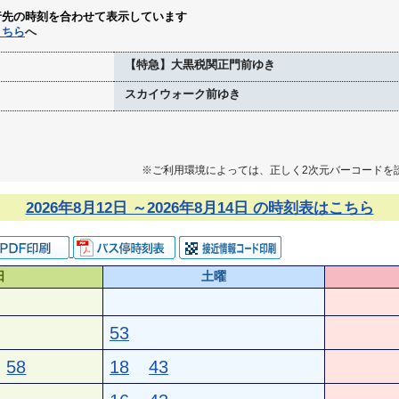
行先の時刻を合わせて表示しています
こちら
へ
【特急】大黒税関正門前ゆき
スカイウォーク前ゆき
※ご利用環境によっては、正しく2次元バーコードを
2026年8月12日 ～2026年8月14日 の時刻表はこちら
日
土曜
53
58
18
43