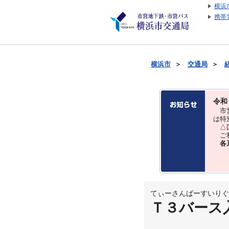
横浜
携帯
横浜市
＞
交通局
＞
令和
市営
は特
△国
ご利
各
てぃーさんばーすいりぐ
Ｔ３バース