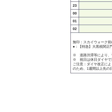
23
00
01
02
無印：スカイウォーク前
●：【特急】大黒税関正
※ 道路渋滞等により、
※ 祝日は休日ダイヤで
ご注意：ダイヤ改正によ
のため、1週間以上先の