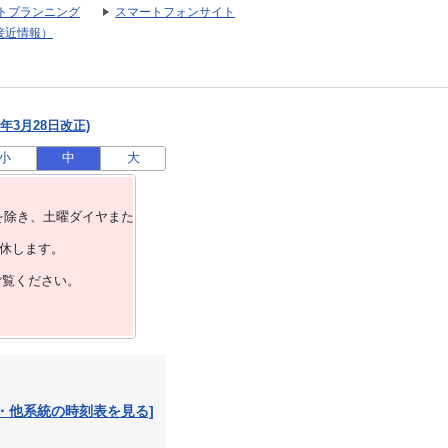
トプランニング
スマートフォンサイト
接近情報）
年3月28日改正)
小
中
大
を除き、⼟曜ダイヤまた
運休します。
ご覧ください。
・他系統の時刻表を見る]