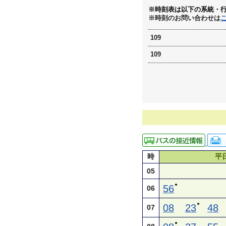
※時刻表は以下の系統・
※時刻のお問い合わせは
109
109
時
平
05
●
56
06
●
08
23
48
07
●