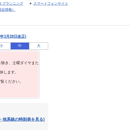
トプランニング
スマートフォンサイト
接近情報）
年3月28日改正)
小
中
大
を除き、⼟曜ダイヤまた
運休します。
ご覧ください。
・他系統の時刻表を見る]