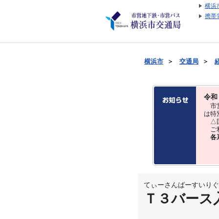
横浜
携帯
横浜市
＞
交通局
＞
令和
市営
は特
△国
ご利
各
てぃーさんばーすいりぐ
Ｔ３バース