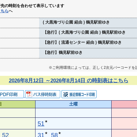
行先の時刻を合わせて表示しています
こちら
へ
( 大黒海づり公園 経由 ) 鶴見駅前ゆき
【急行】( 大黒海づり公園 経由 ) 鶴見駅前ゆき
【急行】( 流通センター 経由 ) 鶴見駅前ゆき
【急行】鶴見駅前ゆき
※ご利用環境によっては、正しく2次元バーコードを
2026年8月12日 ～2026年8月14日 の時刻表はこちら
日
土曜
★
51
★
★
52
31
58