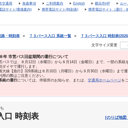
市交通局
免責事項
ご利用案内
English
横浜市HP
ルー
電話サイト(乗換案内)
携帯電話サイト(時刻表)
携帯電話サイト（運行・
経路・時刻表
＞
Ｔ３バース入口 系統一覧
＞
Ｔ３バース入口 時刻表(2026
文字サイズ変更
８年 市営バス旧盆期間の運行について
バスでは、８⽉12⽇（水曜日）から８⽉14⽇（金曜日）まで、⼀部の系統
別ダイヤで運⾏します。
大線【急行】329系統は８月10日（月曜日）から９月30日（水曜日）まで
用の際はご注意ください。
系統の運行
については、停留所のお知らせ、または、
交通局ホームページ
を
ち
入口 時刻表
[のりば地図