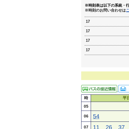
※時刻表は以下の系統・
※時刻のお問い合わせは
17
17
17
17
時
平
05
54
06
11
26
37
07