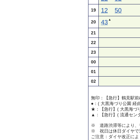
12
50
19
▲
43
20
21
22
23
00
01
02
無印：【急行】鶴見駅前
●：( 大黒海づり公園 経
★：【急行】( 大黒海づり
▲：【急行】( 流通センタ
※ 道路渋滞等により、
※ 祝日は休日ダイヤで
ご注意：ダイヤ改正によ