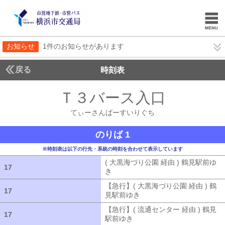
お知らせ
1件のお知らせがあります
戻る
時刻表
Ｔ３バース入口
てぃー
てぃーさんばーすいりぐち
のりば 1
※時刻表は以下の行先・系統の時刻を合わせて表示しています
( 大黒海づり公園 経由 ) 鶴見駅前ゆ
17
17
き
( 大黒海づり公園 経由 ) 鶴見駅前ゆ
【急行】( 大黒海づり公園 経由 ) 鶴
17
17
見駅前ゆき
【急行】( 大黒海づり公園 
【急行】( 流通センター 経由 ) 鶴見
17
17
駅前ゆき
【急行】( 流通センター 経由