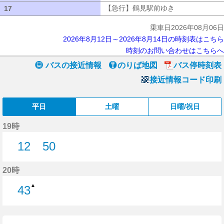
【急行】鶴見駅前ゆき
【急行】鶴見駅
17
17
乗車日2026年08月06日
2026年8月12日～2026年8月14日の時刻表はこちら
時刻のお問い合わせはこちらへ
バスの接近情報
のりば地図
バス停時刻表
接近情報コード印刷
平日
土曜
日曜/祝日
19時
12
50
12分はつ
50分はつ
20時
▲
43
43分はつ